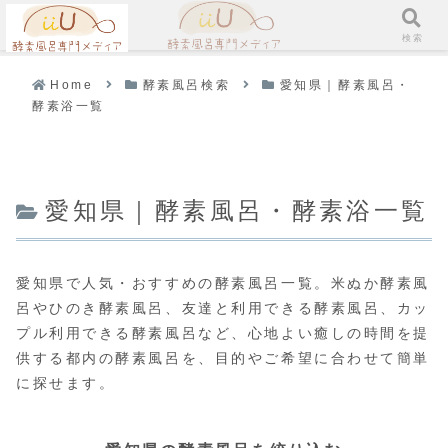
メニュー
検索
Home
酵素風呂検索
愛知県｜酵素風呂・
酵素浴一覧
愛知県｜酵素風呂・酵素浴一覧
愛知県で人気・おすすめの酵素風呂一覧。米ぬか酵素風
呂やひのき酵素風呂、友達と利用できる酵素風呂、カッ
プル利用できる酵素風呂など、心地よい癒しの時間を提
供する都内の酵素風呂を、目的やご希望に合わせて簡単
に探せます。