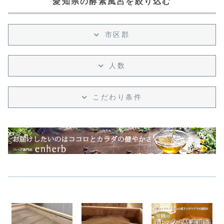
愛知県の酵素風呂を絞り込む
市区郡
人数
こだわり条件