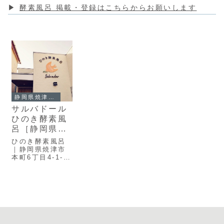
▶
酵素風呂 掲載・登録はこちらからお願いします
静岡県焼津市｜酵素風呂・酵素浴一覧
サルバドール
ひのき酵素風
呂［静岡県焼
津市の酵素風
ひのき酵素風呂
呂・酵素浴］
｜静岡県焼津市
本町6丁目4-1-2
｜最寄り駅：焼
津駅｜定休日：
不定休