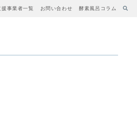
支援事業者一覧
お問い合わせ
酵素風呂コラム