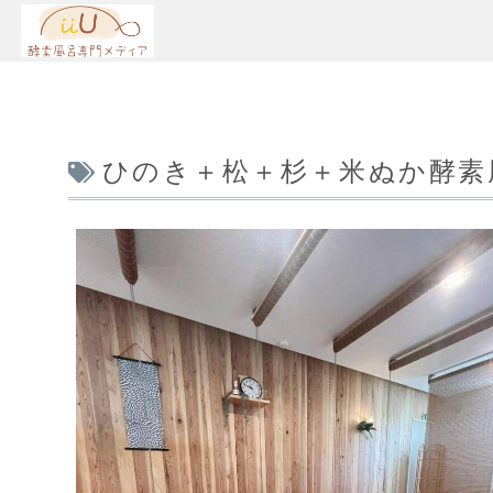
ひのき＋松＋杉＋米ぬか酵素