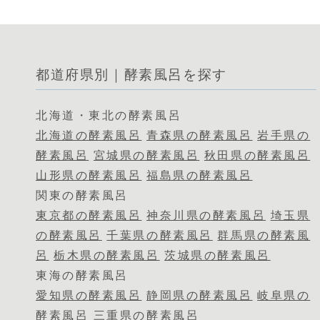
都道府県別｜酵素風呂を探す
北海道・東北の酵素風呂
北海道の酵素風呂
青森県の酵素風呂
岩手県の
酵素風呂
宮城県の酵素風呂
秋田県の酵素風呂
山形県の酵素風呂
福島県の酵素風呂
関東の酵素風呂
東京都の酵素風呂
神奈川県の酵素風呂
埼玉県
の酵素風呂
千葉県の酵素風呂
群馬県の酵素風
呂
栃木県の酵素風呂
茨城県の酵素風呂
東海の酵素風呂
愛知県の酵素風呂
静岡県の酵素風呂
岐阜県の
酵素風呂
三重県の酵素風呂