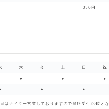
330円
水
木
金
土
日
祝
●
●
●
●
●
●
曜日はナイター営業しておりますので最終受付20時と