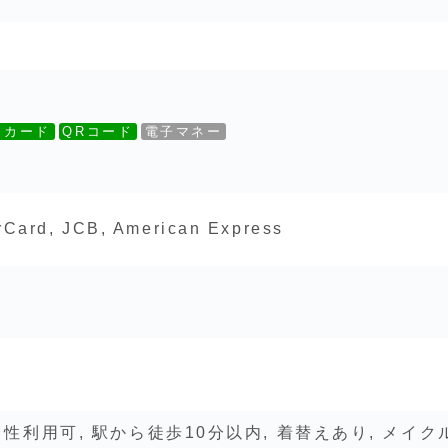
トカード
QRコード
電子マネー
rCard, JCB, American Express
男性利用可, 駅から徒歩10分以内, 着替えあり, メイク