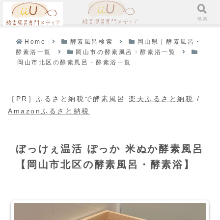
メニュー
検索
Home
酵素風呂検索
岡山県｜酵素風呂・
酵素浴一覧
岡山市の酵素風呂・酵素浴一覧
岡山市北区の酵素風呂・酵素浴一覧
［PR］ふるさと納税で酵素風呂
楽天ふるさと納税
/
Amazonふるさと納税
ぼっけぇ温活 ぽっか 米ぬか酵素風呂
【岡山市北区の酵素風呂・酵素浴】