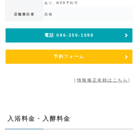
あり, WEB予約可
店舗責任者
高橋
電話 086-250-1098
予約フォーム
［
情報修正依頼はこちら
］
入浴料金・入酵料金