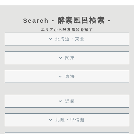
可
人・夫婦など）, 2
人まで一緒に楽し
める【こだわり】
完全予約制, 男性
利用可（男性単独
- 酵素風呂検索 -
Search
での利用も可能）,
駅から徒歩10分以
内, 着替えあり,
エリアから酵素風呂を探す
メイクルームあり,
アメニティあり
北海道・東北
関東
東海
近畿
北陸・甲信越