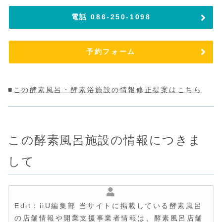
電話 086-250-1098
予約フォーム
■
この酵素風呂・酵素浴施設の情報修正提案はこちら
この酵素風呂施設の情報につきま
して
Edit：iiU編集部 当サイトに掲載している酵素風呂
の店舗情報や開業支援事業者情報は、酵素風呂店舗