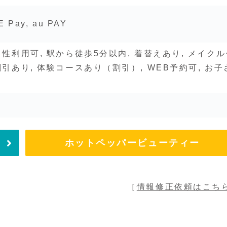
E Pay, au PAY
男性利用可, 駅から徒歩5分以内, 着替えあり, メイクル
割引あり, 体験コースあり（割引）, WEB予約可, お子
ホットペッパービューティー
［
情報修正依頼はこち