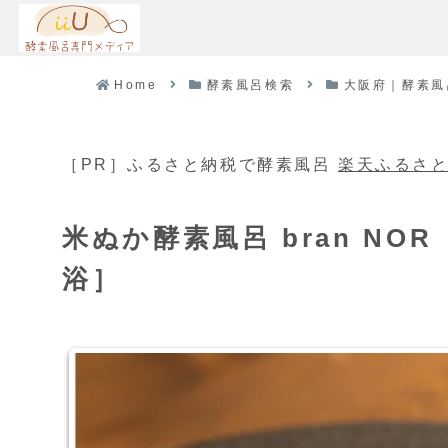
Home
酵素風呂検索
大阪府｜酵素風
［PR］ふるさと納税で酵素風呂
楽天ふるさ
米ぬか酵素風呂 bran N
浴］