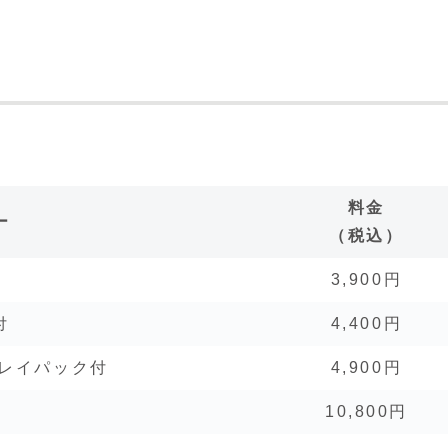
料金
ー
（税込）
3,900円
付
4,400円
クレイパック付
4,900円
10,800円