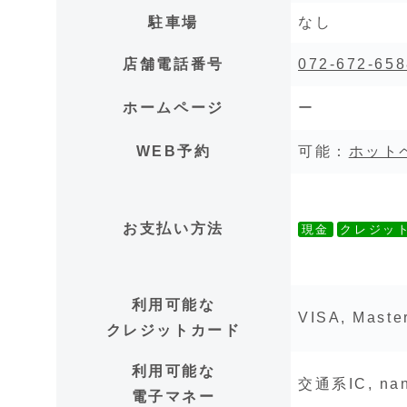
駐車場
なし
店舗電話番号
072-672-658
ホームページ
ー
WEB予約
可能：
ホット
お支払い方法
現金
クレジッ
利用可能な
VISA, Maste
クレジットカード
利用可能な
交通系IC, nan
電子マネー