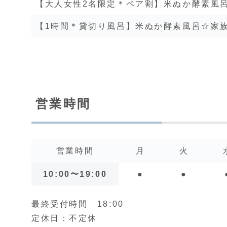
【大人女性2名限定＊ペア割】米ぬか酵素風呂
【1時間＊貸切り風呂】米ぬか酵素風呂☆家
営業時間
営業時間
月
火
10:00〜19:00
●
●
最終受付時間 18:00
定休日：不定休