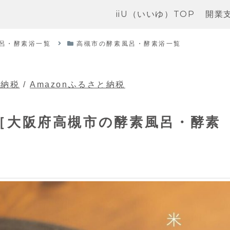
iiU（いいゆ）TOP
開業
呂・酵素浴一覧
高槻市の酵素風呂・酵素浴一覧
と納税
/
Amazonふるさと納税
OR［大阪府高槻市の酵素風呂・酵素