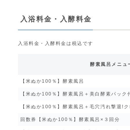
入浴料金・入酵料金
入浴料金・入酵料金は税込です
酵素風呂メニュ
【米ぬか100％】酵素風呂
【米ぬか100％】酵素風呂＋美白酵素パック
【米ぬか100％】酵素風呂＋毛穴汚れ撃退!
回数券【米ぬか100％】酵素風呂×３回分