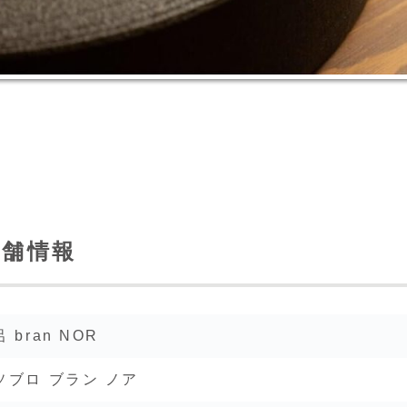
店舗情報
bran NOR
ブロ ブラン ノア