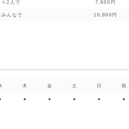
☆2人で
7,600円
族みんなで
10,800円
水
木
金
土
日
祝
●
●
●
●
●
●