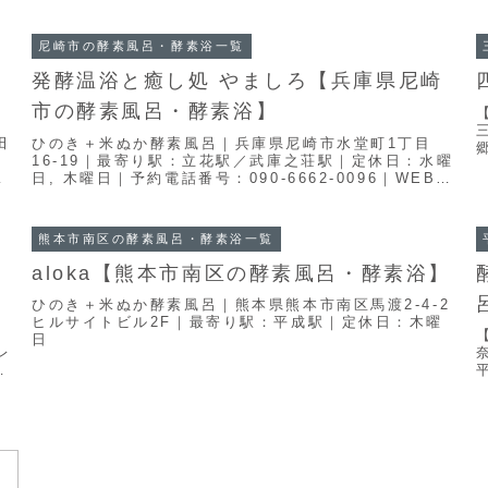
尼崎市の酵素風呂・酵素浴一覧
発酵温浴と癒し処 やましろ【兵庫県尼崎
市の酵素風呂・酵素浴】
田
ひのき＋米ぬか酵素風呂｜兵庫県尼崎市水堂町1丁目
16-19｜最寄り駅：立花駅／武庫之荘駅｜定休日：水曜
日, 木曜日｜予約電話番号：090-6662-0096｜WEB予
約可
だ
熊本市南区の酵素風呂・酵素浴一覧
aloka【熊本市南区の酵素風呂・酵素浴】
ひのき＋米ぬか酵素風呂｜熊本県熊本市南区馬渡2-4-2
ヒルサイトビル2F｜最寄り駅：平成駅｜定休日：木曜
日
レ
線
の
だ
回