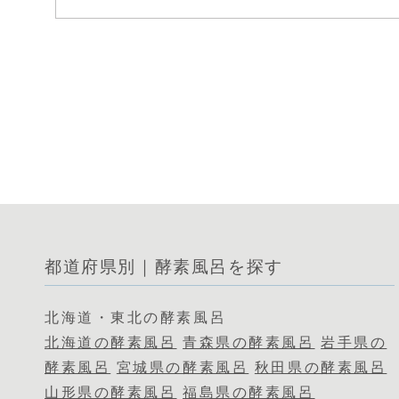
割引あり, WEB予約可
都道府県別｜酵素風呂を探す
北海道・東北の酵素風呂
北海道の酵素風呂
青森県の酵素風呂
岩手県の
酵素風呂
宮城県の酵素風呂
秋田県の酵素風呂
山形県の酵素風呂
福島県の酵素風呂