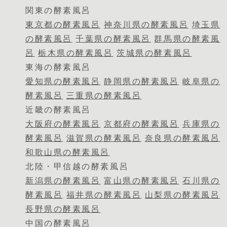
関東の酵素風呂
東京都の酵素風呂
神奈川県の酵素風呂
埼玉県
の酵素風呂
千葉県の酵素風呂
群馬県の酵素風
呂
栃木県の酵素風呂
茨城県の酵素風呂
東海の酵素風呂
愛知県の酵素風呂
静岡県の酵素風呂
岐阜県の
酵素風呂
三重県の酵素風呂
近畿の酵素風呂
大阪府の酵素風呂
京都府の酵素風呂
兵庫県の
酵素風呂
滋賀県の酵素風呂
奈良県の酵素風呂
和歌山県の酵素風呂
北陸・甲信越の酵素風呂
新潟県の酵素風呂
富山県の酵素風呂
石川県の
酵素風呂
福井県の酵素風呂
山梨県の酵素風呂
長野県の酵素風呂
中国の酵素風呂