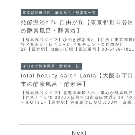
完全予約制, 男性利用可, 着替えあり, 初回割引あり,
体験コースあり（割引）, WEB予約可, お子さま同伴
可
東京都世田谷区｜酵素風呂・酵素浴一覧
発酵温浴nifu 自由が丘【東京都世田谷区
の酵素風呂・酵素浴】
【酵素風呂タイプ】ひのき酵素風呂【住所】東京都世
谷区奥沢５丁目４１−５ イルチェントロ自由が丘
2F【最寄駅】自由が丘駅【電話番号】03-6459-7811
【酵素の温度目安】65℃〜80℃【複数人での利用】ペ
ア利用可（友達など）, 3人まで一緒に楽しめる【こ
わり】女性専用, 駅から徒歩5分以内
守口市の酵素風呂・酵素浴一覧
total beauty salon Lania【大阪市守口
市の酵素風呂・酵素浴】
【酵素風呂タイプ】北海道産松の木＋米ぬか酵素風呂
【住所】〒570-0083大阪府守口市京阪本通2-14-7ク
ールOTY1F【最寄駅】谷町線守口駅徒歩30秒・京阪
守口市駅徒歩6分【電話番号】06-7896-9795【酵素
温度目安】60°〜70°【複数人での利用】ペア利用可
（友達など）, カップル利用可（恋人・夫婦など）, 2
人まで一緒に楽しめる, 3人まで一緒に楽しめる【こ
わり】完全予約制, 男性利用可, 駅から徒歩5分以内,
着替えあり, メイクルームあり, アメニティあり, 初
Next