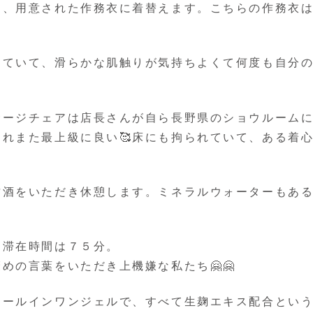
て、用意された作務衣に着替えます。こちらの作務衣
していて、滑らかな肌触りが気持ちよくて何度も自分
サージチェアは店長さんが自ら長野県のショウルーム
れまた最上級に良い🥰床にも拘られていて、ある着
甘酒をいただき休憩します。ミネラルウォーターもあ
、滞在時間は７５分。
めの言葉をいただき上機嫌な私たち🤗🤗
オールインワンジェルで、すべて生麹エキス配合とい