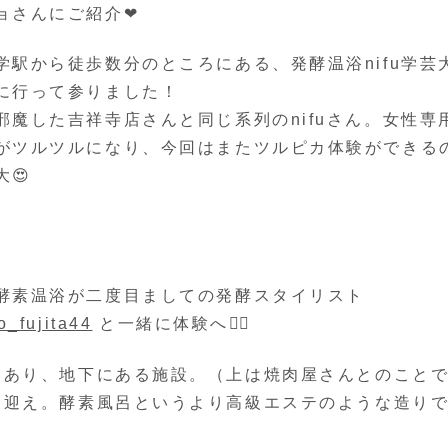
ョさんにご紹介❤
学駅から徒歩数分のところにある、発酵温浴nifu学芸
に行って参りました！
邪魔した吉祥寺店さんと同じ系列のnifuさん。女性専
がツルツルになり、今回はまたツルピカ体験ができる
大😍
酵素温浴が二度目ましての発酵スタイリスト
_fujita44
と一緒に体験へ👯‍♀️
にあり、地下にある施設。（上は焼肉屋さんとのこと
出迎え。酵素風呂というより高級エステのような造り