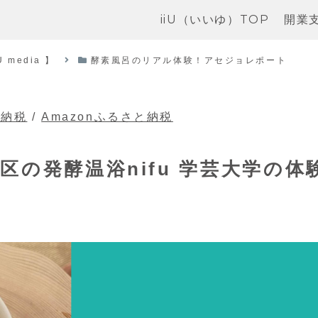
iiU（いいゆ）TOP
開業
media 】
酵素風呂のリアル体験！アセジョレポート
と納税
/
Amazonふるさと納税
の発酵温浴nifu 学芸大学の体