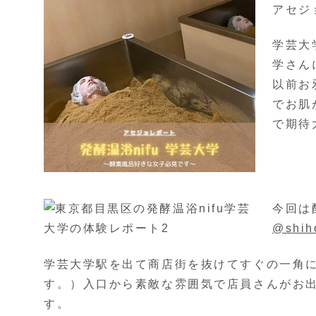
アセジ
学芸大
学さん
以前お
でお肌
で期待
今回は
@shiho
学芸大学駅を出て商店街を抜けてすぐの一角
す。）入口から素敵な雰囲気で店員さんがお
す。