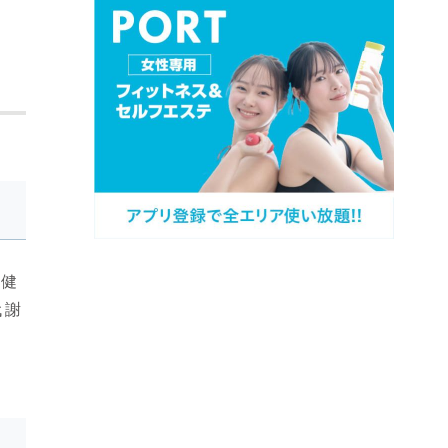
る健
代謝