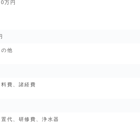
0万円
円
その他
材料費、諸経費
設置代、研修費、浄水器