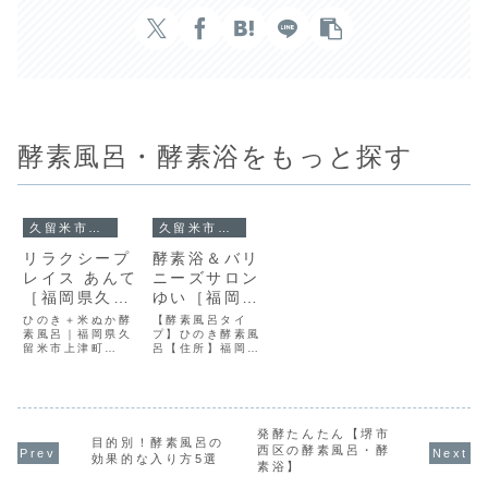
酵素風呂・酵素浴をもっと探す
久留米市の酵素風呂・酵素浴一覧
久留米市の酵素風呂・酵素浴一覧
リラクシープ
酵素浴＆バリ
レイス あんて
ニーズサロン
［福岡県久留
ゆい［福岡県
米市の酵素風
久留米市の酵
ひのき＋米ぬか酵
【酵素風呂タイ
呂・酵素浴］
素風呂｜福岡県久
素風呂・酵素
プ】ひのき酵素風
留米市上津町
呂【住所】福岡県
浴］
2131-12｜最寄り
久留米市山川追分
バス停：西鉄バス
2-3-21【最寄駅】
二軒茶屋前｜定休
西鉄バス（田主
日：不定休
丸・浮羽・吉井行
き）追分バス停か
ら徒歩5分【電話
発酵たんたん【堺市
目的別！酵素風呂の
番号】090-
西区の酵素風呂・酵
効果的な入り方5選
1344-5515【酵
素浴】
素の温度目安】