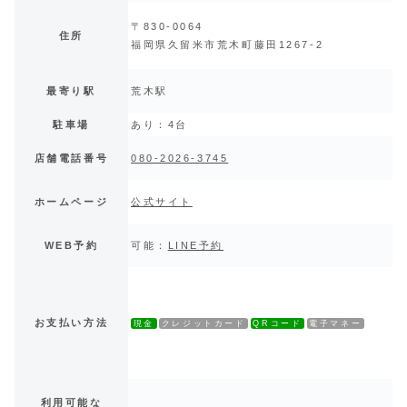
〒830-0064
住所
福岡県久留米市荒木町藤田1267-2
最寄り駅
荒木駅
駐車場
あり：4台
店舗電話番号
080-2026-3745
ホームページ
公式サイト
WEB予約
可能：
LINE予約
お支払い方法
現金
クレジットカード
QRコード
電子マネー
利用可能な