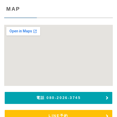
MAP
電話 080-2026-3745
LINE予約