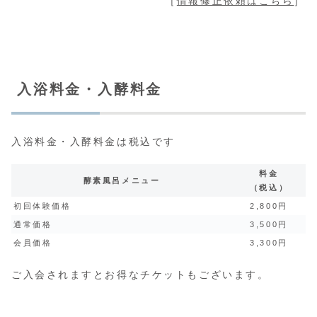
［
情報修正依頼はこちら
］
入浴料金・入酵料金
入浴料金・入酵料金は税込です
料金
酵素風呂メニュー
（税込）
初回体験価格
2,800円
通常価格
3,500円
会員価格
3,300円
ご入会されますとお得なチケットもございます。