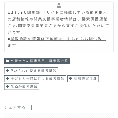
Edit：iiU編集部 当サイトに掲載している酵素風呂
の店舗情報や開業支援事業者情報は、酵素風呂店舗
さま/開業支援事業者さまから直接ご提供いただいて
います。
■
掲載施設の情報修正依頼はこちらからお願い致し
ます
久留米市の酵素風呂・酵素浴一覧
PayPayが使える酵素風呂
子どもと一緒に行ける酵素風呂
情報充実店舗
米ぬか酵素風呂
シェアする