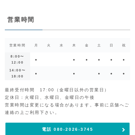
営業時間
営業時間
月
火
水
木
金
土
日
祝
8:00〜
●
●
●
●
●
●
12:00
14:00〜
●
●
●
●
●
18:00
最終受付時間 17:00（金曜日以外の営業日）
定休日：火曜日、水曜日、金曜日の午後
営業時間は変更になる場合があります。事前に店舗へご
連絡の上ご利用下さい。
電話 080-2026-3745