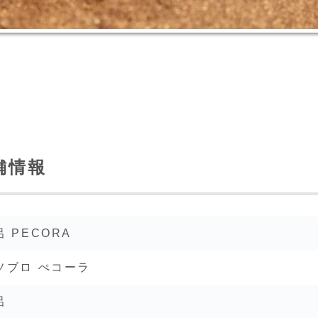
舗情報
 PECORA
ソブロ ぺコーラ
呂