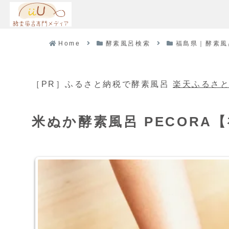
Home
酵素風呂検索
福島県｜酵素風
［PR］ふるさと納税で酵素風呂
楽天ふるさ
米ぬか酵素風呂 PECORA