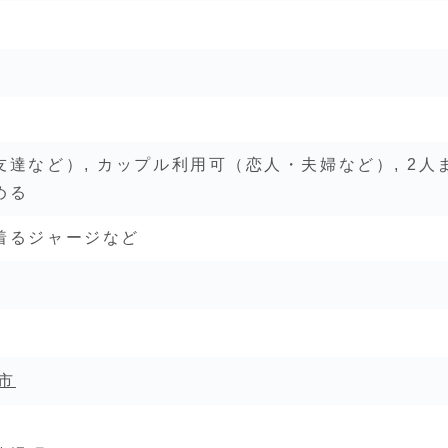
達など）, カップル利用可（恋人・夫婦など）, 2人
める
着るジャージなど
市