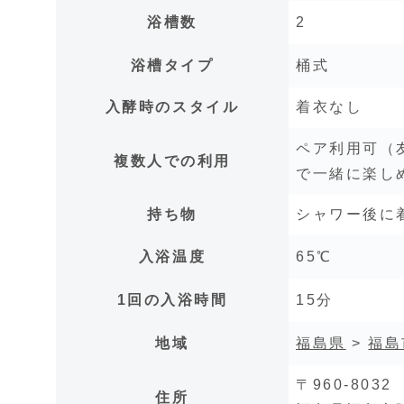
浴槽数
2
浴槽タイプ
桶式
入酵時のスタイル
着衣なし
ペア利用可（友
複数人での利用
で一緒に楽し
持ち物
シャワー後に
入浴温度
65℃
1回の入浴時間
15分
地域
福島県
>
福島
〒960-8032
住所