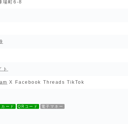
場町6-8
9
イト
ram
X Facebook Threads TikTok
トカード
QRコード
電子マネー