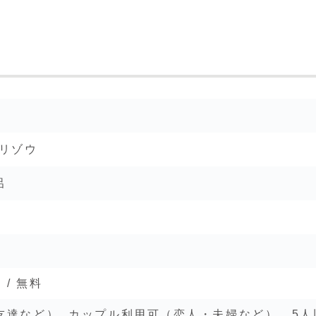
モリゾウ
呂
/ 無料
達など）, カップル利用可（恋人・夫婦など）, 5人