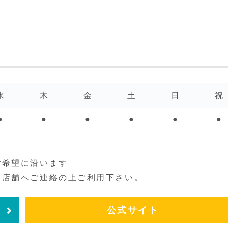
水
木
金
土
日
祝
●
●
●
●
●
●
ご希望に沿います
に店舗へご連絡の上ご利用下さい。
公式サイト