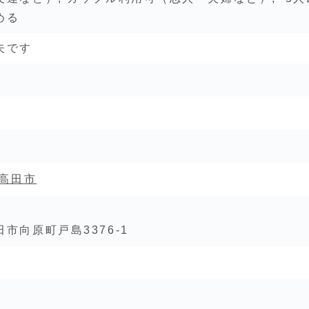
める
夫です
高田市
市向原町戸島3376-1