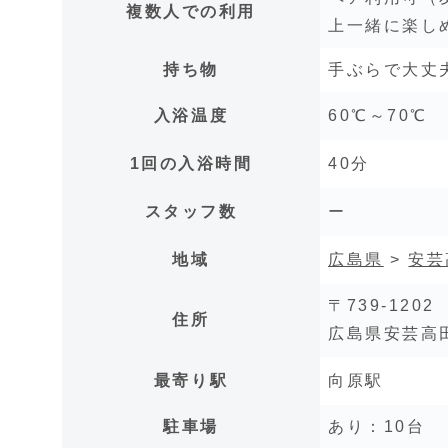
複数人での利用
上一緒に楽し
持ち物
手ぶらで大丈
入浴温度
60℃～70℃
1回の入浴時間
40分
スタッフ数
ー
地域
広島県
>
安芸
〒739-1202
住所
広島県安芸高田
最寄り駅
向原駅
駐車場
あり：10台