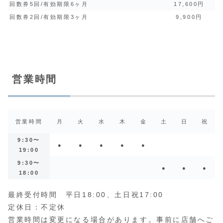
回数券5回/有効期限6ヶ月
17,600円
回数券2回/有効期限3ヶ月
9,900円
営業時間
営業時間
月
火
水
木
金
土
日
祝
9:30〜
●
●
●
●
●
19:00
9:30〜
●
●
●
18:00
最終受付時間 平日18:00、土日祝17:00
定休日：不定休
営業時間は変更になる場合があります。事前に店舗へご