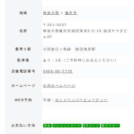
地域
神奈川県
>
藤沢市
〒251-0037
住所
神奈川県藤沢市鵠沼海岸2-2-16 鵠沼ヤマダビ
ル2F
最寄り駅
小田急江ノ島線 鵠沼海岸駅
駐車場
あり：1台（ご予約時にお伝えください）
店舗電話番号
0466-86-7770
ホームページ
公式ホームページ
WEB予約
可能：
ホットペッパービューティー
お支払い方法
現金
クレジットカード
QRコード
電子マネー