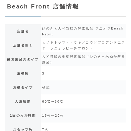
Beach Front 店舗情報
ひのきと大和当帰の酵素風呂 ラニオラBeach
店舗名
Front
ヒノキトヤマトトウキノコウソブロアンドエス
店舗名ヨミ
テ ラニオラビーチフロント
大和当帰の生葉酵素風呂（ひのき＋米ぬか酵素
酵素風呂のタイプ
風呂）
浴槽数
3
浴槽タイプ
桶式
入浴温度
60℃〜80℃
1回の入浴時間
15分〜20分
スタッフ数
7名