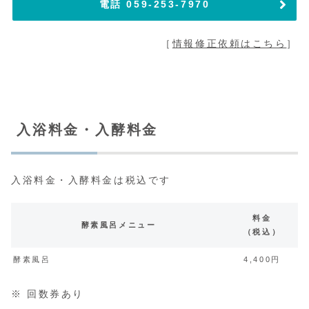
電話 059-253-7970
［
情報修正依頼はこちら
］
入浴料金・入酵料金
入浴料金・入酵料金は税込です
料金
酵素風呂メニュー
（税込）
酵素風呂
4,400円
※ 回数券あり