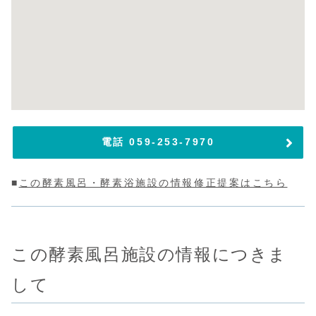
電話 059-253-7970
■
この酵素風呂・酵素浴施設の情報修正提案はこちら
この酵素風呂施設の情報につきま
して