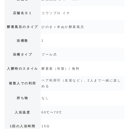
店舗名ヨミ
コウソブロ イチ
酵素風呂のタイプ
ひのき＋米ぬか酵素風呂
浴槽数
1
浴槽タイプ
プール式
入酵時のスタイル
酵素着（布製）/ 無料
ペア利用可（友達など）, 2人まで一緒に楽し
複数人での利用
める
持ち物
なし
入浴温度
60℃〜70℃
1回の入浴時間
15分