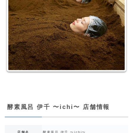
酵素風呂 伊千 〜ichi〜 店舗情報
店舗名
酵素風呂 伊千 〜ichi〜