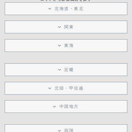
北海道・東北
関東
東海
近畿
北陸・甲信越
中国地方
四国