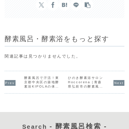
酵素風呂・酵素浴をもっと探す
関連記事は見つかりませんでした。
酵素風呂で汗活！東
ひのき酵素浴サロン
京都中央区の築地酵
Hoccorena［青森
素浴KIPOLAの体験
県弘前市の酵素風
レポート
呂・酵素浴サロン］
- 酵素風呂検索 -
Search