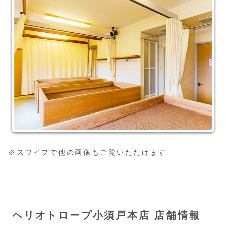
※スワイプで他の画像もご覧いただけます
ヘリオトロープ小須戸本店 店舗情報