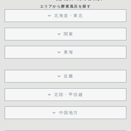
エリアから酵素風呂を探す
北海道・東北
関東
東海
近畿
北陸・甲信越
中国地方