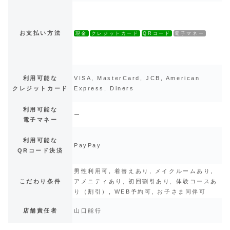
お支払い方法
現金
クレジットカード
QRコード
電子マネー
利用可能な
VISA, MasterCard, JCB, American
クレジットカード
Express, Diners
利用可能な
ー
電子マネー
利用可能な
PayPay
QRコード決済
男性利用可, 着替えあり, メイクルームあり,
こだわり条件
アメニティあり, 初回割引あり, 体験コースあ
り（割引）, WEB予約可, お子さま同伴可
店舗責任者
山口能行