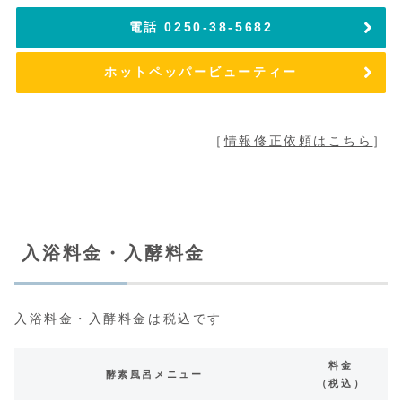
電話 0250-38-5682
ホットペッパービューティー
［
情報修正依頼はこちら
］
入浴料金・入酵料金
入浴料金・入酵料金は税込です
料金
酵素風呂メニュー
（税込）