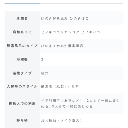
店舗名
ひのき酵素温浴 ひのきばこ
店舗名ヨミ
ヒノキコウソオンヨク ヒノキバコ
酵素風呂のタイプ
ひのき＋米ぬか酵素風呂
浴槽数
3
浴槽タイプ
桶式
入酵時のスタイル
酵素着（紙製）/ 無料
ペア利用可（友達など）, 2人まで一緒に楽し
複数人での利用
める, 3人まで一緒に楽しめる
持ち物
お化粧品（メイク道具）