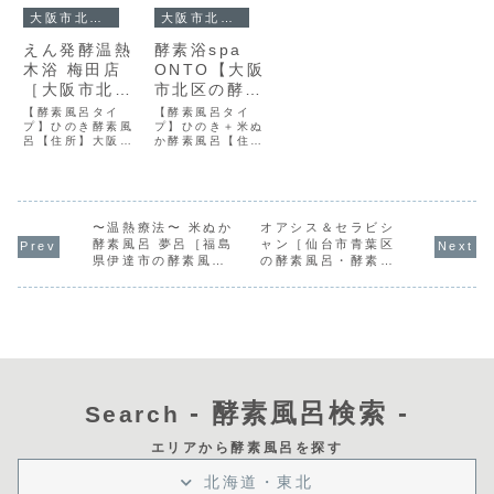
大阪市北区の酵素風呂・酵素浴一覧
大阪市北区の酵素風呂・酵素浴一覧
えん発酵温熱
酵素浴spa
木浴 梅田店
ONTO【大阪
［大阪市北区
市北区の酵素
の酵素風呂・
風呂・酵素
【酵素風呂タイ
【酵素風呂タイ
酵素浴］
プ】ひのき酵素風
浴】
プ】ひのき＋米ぬ
呂【住所】大阪市
か酵素風呂【住
北区梅田2−4−7桜
所】大阪府大阪市
橋橋ニコービル4
北区本庄西1丁目
階【最寄駅】JR大
8-14【最寄駅】大
阪駅、四つ橋線西
阪メトロ 中崎町駅
梅田駅【電話番
【電話番号】050-
号】06-6343-
〜温熱療法〜 米ぬか
7109-4639【酵
オアシス＆セラビシ
6360【酵素の温
素の温度目安】
酵素風呂 夢呂［福島
ャン［仙台市青葉区
度目安】65〜
70℃【複数人での
県伊達市の酵素風
の酵素風呂・酵素浴
85℃【こだわり】
利用】ペア利用可
呂・酵素浴］
サロン］
完全予約制, 女性
（友達など）, カ
専用, 駅から徒歩5
ップル利用可（恋
分以内, 着替えあ
人・夫婦など）, 2
り, メイクルーム
人まで一緒に楽し
あり, WEB予約可
める【こだわり】
完全予約制, 男性
利用可, 駅から徒
歩5分以内, 着替え
あり, メイクルー
- 酵素風呂検索 -
Search
ムあり, アメニテ
ィあり, 初回割引
あり, WEB予約
エリアから酵素風呂を探す
可, お子さま同伴
可
北海道・東北