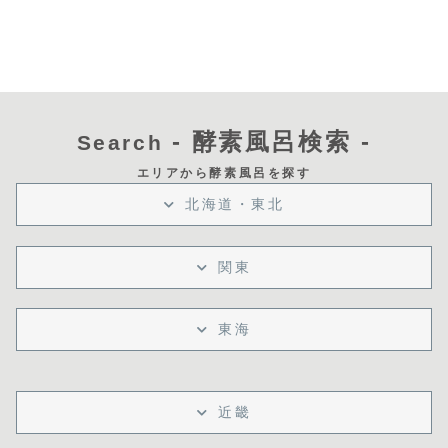
【住所】群馬県
前橋市敷島町
241-15【最寄
駅】群馬総社駅
【電話番号】現
在取得中（基本
公式LINEからご
予約）【酵素の
- 酵素風呂検索 -
温度目安】70℃
Search
【複数人での利
用】ペア利用可
エリアから酵素風呂を探す
（友達など）,
カップル利用可
北海道・東北
（恋人・夫婦な
ど）, 2人まで一
緒に楽しめる
【こだわり】完
関東
全予約制, 男性
利用可, 着替え
あり, メイクル
ームあり, アメ
東海
ニティあり, 初
回割引あり,
WEB予約可
近畿