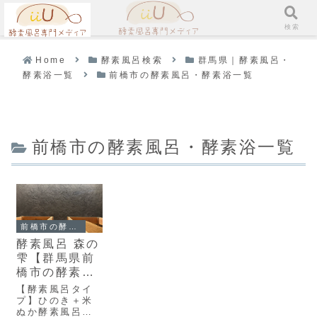
メニュー
検索
Home
酵素風呂検索
群馬県｜酵素風呂・
酵素浴一覧
前橋市の酵素風呂・酵素浴一覧
前橋市の酵素風呂・酵素浴一覧
前橋市の酵素風呂・酵素浴一覧
酵素風呂 森の
雫【群馬県前
橋市の酵素風
呂・酵素浴】
【酵素風呂タイ
プ】ひのき＋米
ぬか酵素風呂