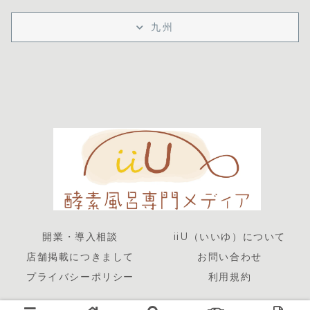
九州
開業・導入相談
iiU（いいゆ）について
店舗掲載につきまして
お問い合わせ
プライバシーポリシー
利用規約