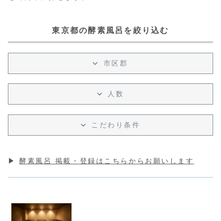
東京都の酵素風呂を絞り込む
市区郡
人数
こだわり条件
▶
酵素風呂 掲載・登録はこちらからお願いします