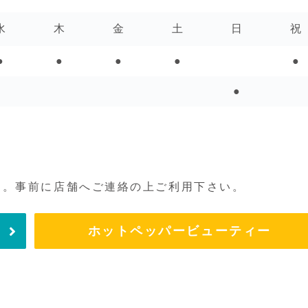
水
木
金
土
日
祝
●
●
●
●
●
●
す。事前に店舗へご連絡の上ご利用下さい。
ホットペッパービューティー