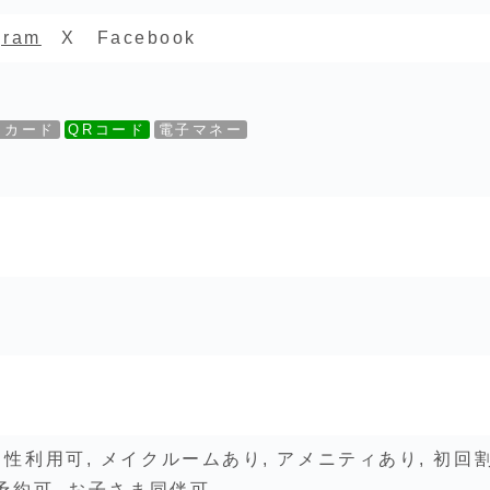
gram
X Facebook
トカード
QRコード
電子マネー
男性利用可, メイクルームあり, アメニティあり, 初回
B予約可, お子さま同伴可