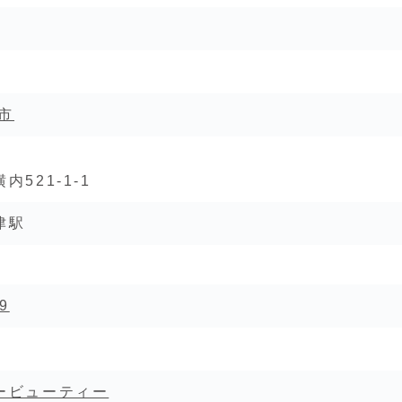
市
521-1-1
津駅
9
ービューティー