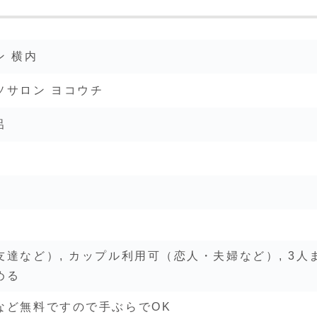
ン 横内
ソサロン ヨコウチ
呂
達など）, カップル利用可（恋人・夫婦など）, 3人
める
など無料ですので手ぶらでOK